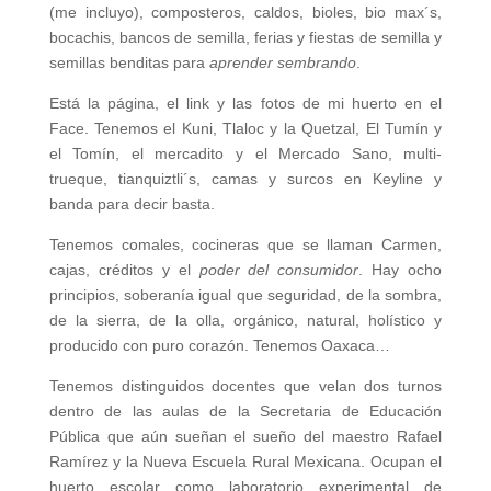
(me incluyo), composteros, caldos, bioles, bio max´s,
bocachis, bancos de semilla, ferias y fiestas de semilla y
semillas benditas para
aprender sembrando
.
Está la página, el link y las fotos de mi huerto en el
Face. Tenemos el Kuni, Tlaloc y la Quetzal, El Tumín y
el Tomín, el mercadito y el Mercado Sano, multi-
trueque, tianquiztli´s, camas y surcos en Keyline y
banda para decir basta.
Tenemos comales, cocineras que se llaman Carmen,
cajas, créditos y el
poder del consumidor
. Hay ocho
principios, soberanía igual que seguridad, de la sombra,
de la sierra, de la olla, orgánico, natural, holístico y
producido con puro corazón. Tenemos Oaxaca…
Tenemos distinguidos docentes que velan dos turnos
dentro de las aulas de la Secretaria de Educación
Pública que aún sueñan el sueño del maestro Rafael
Ramírez y la Nueva Escuela Rural Mexicana. Ocupan el
huerto escolar como laboratorio experimental de