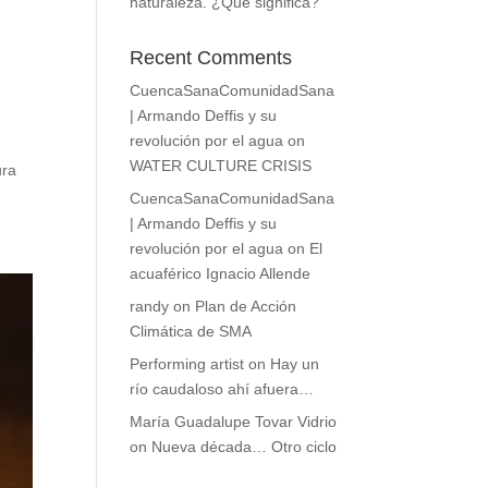
naturaleza. ¿Qué significa?
Recent Comments
CuencaSanaComunidadSana
| Armando Deffis y su
revolución por el agua
on
WATER CULTURE CRISIS
ura
CuencaSanaComunidadSana
| Armando Deffis y su
revolución por el agua
on
El
acuaférico Ignacio Allende
randy
on
Plan de Acción
Climática de SMA
Performing artist
on
Hay un
río caudaloso ahí afuera…
María Guadalupe Tovar Vidrio
on
Nueva década… Otro ciclo