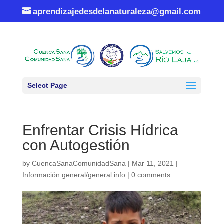
aprendizajedesdelanaturaleza@gmail.com
Select Page
Enfrentar Crisis Hídrica
con Autogestión
by
CuencaSanaComunidadSana
|
Mar 11, 2021
|
Información general/general info
|
0 comments