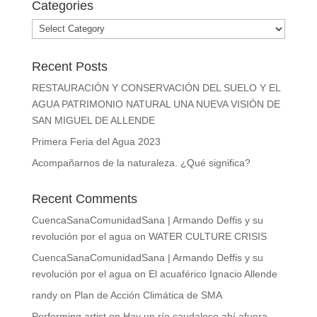
Categories
Categories
Recent Posts
RESTAURACIÓN Y CONSERVACIÓN DEL SUELO Y EL
AGUA PATRIMONIO NATURAL UNA NUEVA VISIÓN DE
SAN MIGUEL DE ALLENDE
Primera Feria del Agua 2023
Acompañarnos de la naturaleza. ¿Qué significa?
Recent Comments
CuencaSanaComunidadSana | Armando Deffis y su
revolución por el agua
on
WATER CULTURE CRISIS
CuencaSanaComunidadSana | Armando Deffis y su
revolución por el agua
on
El acuaférico Ignacio Allende
randy
on
Plan de Acción Climática de SMA
Performing artist
on
Hay un río caudaloso ahí afuera…